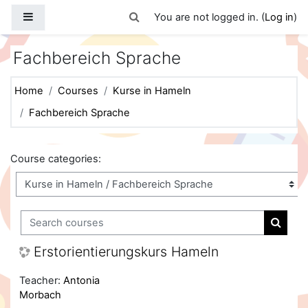
Skip to main content
Side panel
Toggle search input
You are not logged in. (
Log in
)
Fachbereich Sprache
Home
Courses
Kurse in Hameln
Fachbereich Sprache
Course categories:
Search courses
Search
Erstorientierungskurs Hameln
Teacher:
Antonia
Morbach