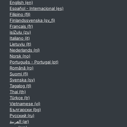
English ‎(en)‎
Español - Internacional ‎(es)‎
Filipino ‎(fil)‎
Finlandssvenska ‎(sv_fi)‎
Français ‎(fr)‎
isiZulu ‎(zu)‎
Italiano ‎(it)‎
Lietuvių ‎(lt)‎
Nederlands ‎(nl)‎
Norsk ‎(no)‎
Português - Portugal ‎(pt)‎
Română ‎(ro)‎
Suomi ‎(fi)‎
Svenska ‎(sv)‎
Tagalog ‎(tl)‎
Thai ‎(th)‎
Türkçe ‎(tr)‎
Vietnamese ‎(vi)‎
Български ‎(bg)‎
Русский ‎(ru)‎
العربية ‎(ar)‎