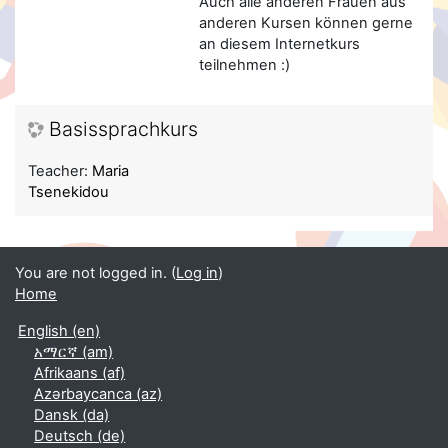
Auch alle anderen Frauen aus
anderen Kursen können gerne
an diesem Internetkurs
teilnehmen :)
Basissprachkurs
Teacher:
Maria
Tsenekidou
You are not logged in. (
Log in
)
Home
English ‎(en)‎
አማርኛ ‎(am)‎
Afrikaans ‎(af)‎
Azərbaycanca ‎(az)‎
Dansk ‎(da)‎
Deutsch ‎(de)‎