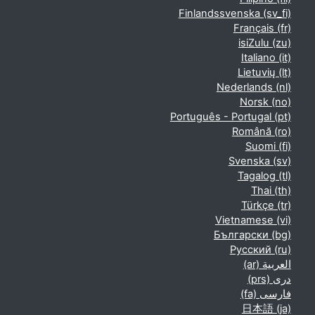
Finlandssvenska ‎(sv_fi)‎
Français ‎(fr)‎
isiZulu ‎(zu)‎
Italiano ‎(it)‎
Lietuvių ‎(lt)‎
Nederlands ‎(nl)‎
Norsk ‎(no)‎
Português - Portugal ‎(pt)‎
Română ‎(ro)‎
Suomi ‎(fi)‎
Svenska ‎(sv)‎
Tagalog ‎(tl)‎
Thai ‎(th)‎
Türkçe ‎(tr)‎
Vietnamese ‎(vi)‎
Български ‎(bg)‎
Русский ‎(ru)‎
العربية ‎(ar)‎
دری ‎(prs)‎
فارسی ‎(fa)‎
日本語 ‎(ja)‎