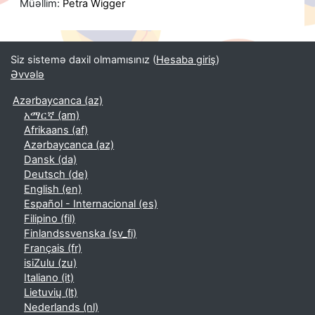
Müəllim:
Petra Wigger
Siz sistemə daxil olmamısınız (
Hesaba giriş
)
Əvvələ
Azərbaycanca ‎(az)‎
አማርኛ ‎(am)‎
Afrikaans ‎(af)‎
Azərbaycanca ‎(az)‎
Dansk ‎(da)‎
Deutsch ‎(de)‎
English ‎(en)‎
Español - Internacional ‎(es)‎
Filipino ‎(fil)‎
Finlandssvenska ‎(sv_fi)‎
Français ‎(fr)‎
isiZulu ‎(zu)‎
Italiano ‎(it)‎
Lietuvių ‎(lt)‎
Nederlands ‎(nl)‎