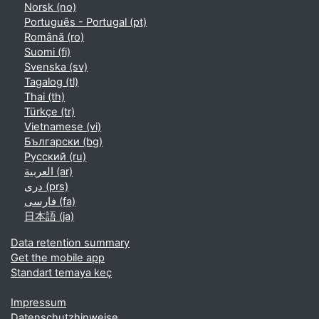
Norsk ‎(no)‎
Português - Portugal ‎(pt)‎
Română ‎(ro)‎
Suomi ‎(fi)‎
Svenska ‎(sv)‎
Tagalog ‎(tl)‎
Thai ‎(th)‎
Türkçe ‎(tr)‎
Vietnamese ‎(vi)‎
Български ‎(bg)‎
Русский ‎(ru)‎
العربية ‎(ar)‎
دری ‎(prs)‎
فارسی ‎(fa)‎
日本語 ‎(ja)‎
Data retention summary
Get the mobile app
Standart temaya keç
Impressum
Datenschutzhinweise