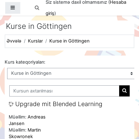
Siz sistemə daxil olmamısınız (
Hesaba
Əsas məzmuna keç
Yan panel
Axtarış girişini dəyişdir
giriş
)
Kurse in Göttingen
Əvvələ
Kurslar
Kurse in Göttingen
Kurs kateqoriyaları:
Kursun axtarılması
Kursun
Upgrade mit Blended Learning
Müəllim:
Andreas
Jansen
Müəllim:
Martin
Skowronek