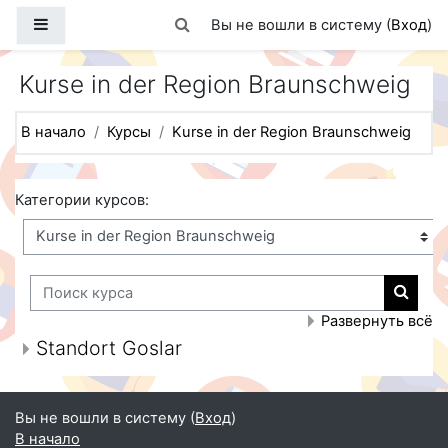
Перейти к основному содержанию
Боковая панель
Изменить данные поисковой стро
Вы не вошли в систему (
Вход
)
Kurse in der Region Braunschweig
В начало
Курсы
Kurse in der Region Braunschweig
Категории курсов:
Поиск курса
Поиск
Развернуть всё
Standort Goslar
Вы не вошли в систему (
Вход
)
В начало