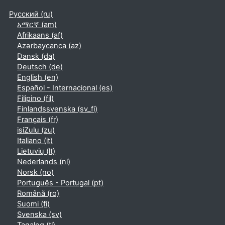
Русский ‎(ru)‎
አማርኛ ‎(am)‎
Afrikaans ‎(af)‎
Azərbaycanca ‎(az)‎
Dansk ‎(da)‎
Deutsch ‎(de)‎
English ‎(en)‎
Español - Internacional ‎(es)‎
Filipino ‎(fil)‎
Finlandssvenska ‎(sv_fi)‎
Français ‎(fr)‎
isiZulu ‎(zu)‎
Italiano ‎(it)‎
Lietuvių ‎(lt)‎
Nederlands ‎(nl)‎
Norsk ‎(no)‎
Português - Portugal ‎(pt)‎
Română ‎(ro)‎
Suomi ‎(fi)‎
Svenska ‎(sv)‎