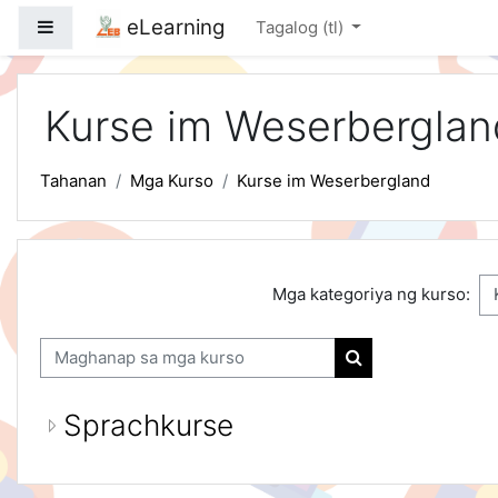
Lumaktaw patungo sa pangunahing nilalaman
eLearning
Side panel
Tagalog ‎(tl)‎
Kurse im Weserberglan
Tahanan
Mga Kurso
Kurse im Weserbergland
Mga kategoriya ng kurso:
Maghanap sa mga kurso
Maghanap sa mga 
Sprachkurse