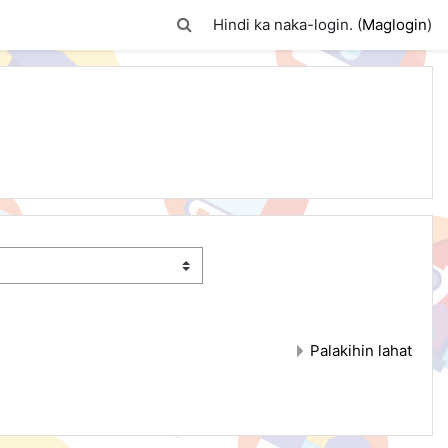
I-toggle ang "input" sa paghahanap
Hindi ka naka-login. (
Maglogin
)
Palakihin lahat