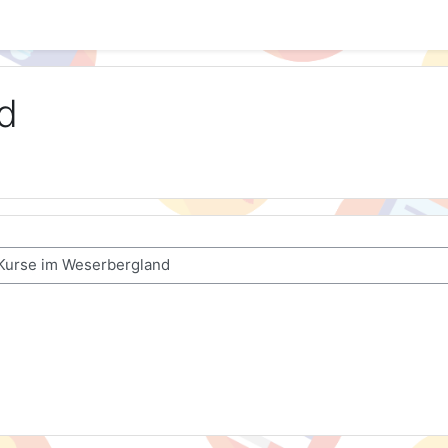
d
kurso