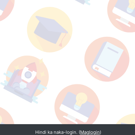
Hindi ka naka-login. (
Maglogin
)