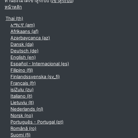
ท่านยังไม่ได้เข้าสู่ระบบ (
เข้าสู่ระบบ
)
หน้าหลัก
Thai ‎(th)‎
አማርኛ ‎(am)‎
Afrikaans ‎(af)‎
Azərbaycanca ‎(az)‎
Dansk ‎(da)‎
Deutsch ‎(de)‎
English ‎(en)‎
Español - Internacional ‎(es)‎
Filipino ‎(fil)‎
Finlandssvenska ‎(sv_fi)‎
Français ‎(fr)‎
isiZulu ‎(zu)‎
Italiano ‎(it)‎
Lietuvių ‎(lt)‎
Nederlands ‎(nl)‎
Norsk ‎(no)‎
Português - Portugal ‎(pt)‎
Română ‎(ro)‎
Suomi ‎(fi)‎