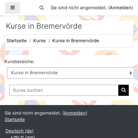
Zum Hauptinhalt
Website-Übersicht
Sucheingabe umschalten
Sie sind nicht angemeldet. (
Anmelden
)
Kurse in Bremervörde
Startseite
Kurse
Kurse in Bremervörde
Kursbereiche:
Kurse suchen
Kurse
Sie sind nicht angemeldet. (
Anmelden
)
Startseite
Deutsch ‎(de)‎
አማርኛ ‎(am)‎