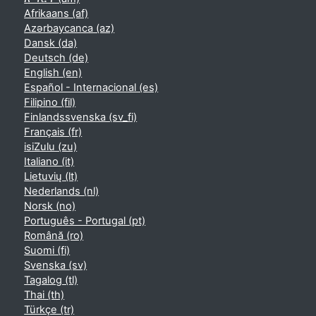
Afrikaans ‎(af)‎
Azərbaycanca ‎(az)‎
Dansk ‎(da)‎
Deutsch ‎(de)‎
English ‎(en)‎
Español - Internacional ‎(es)‎
Filipino ‎(fil)‎
Finlandssvenska ‎(sv_fi)‎
Français ‎(fr)‎
isiZulu ‎(zu)‎
Italiano ‎(it)‎
Lietuvių ‎(lt)‎
Nederlands ‎(nl)‎
Norsk ‎(no)‎
Português - Portugal ‎(pt)‎
Română ‎(ro)‎
Suomi ‎(fi)‎
Svenska ‎(sv)‎
Tagalog ‎(tl)‎
Thai ‎(th)‎
Türkçe ‎(tr)‎