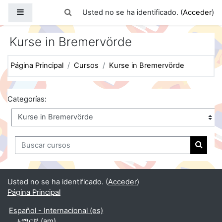
Salta al contenido principal
Panel lateral
Selector de búsqueda de entrada
Usted no se ha identificado. (
Acceder
)
Kurse in Bremervörde
Página Principal
Cursos
Kurse in Bremervörde
Categorías:
Buscar cursos
Buscar
Usted no se ha identificado. (
Acceder
)
Página Principal
Español - Internacional ‎(es)‎
አማርኛ ‎(am)‎