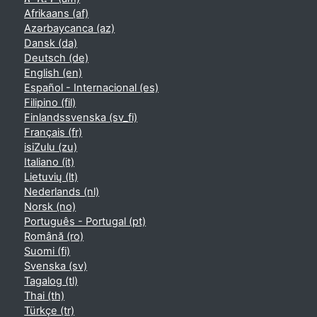
Afrikaans ‎(af)‎
Azərbaycanca ‎(az)‎
Dansk ‎(da)‎
Deutsch ‎(de)‎
English ‎(en)‎
Español - Internacional ‎(es)‎
Filipino ‎(fil)‎
Finlandssvenska ‎(sv_fi)‎
Français ‎(fr)‎
isiZulu ‎(zu)‎
Italiano ‎(it)‎
Lietuvių ‎(lt)‎
Nederlands ‎(nl)‎
Norsk ‎(no)‎
Português - Portugal ‎(pt)‎
Română ‎(ro)‎
Suomi ‎(fi)‎
Svenska ‎(sv)‎
Tagalog ‎(tl)‎
Thai ‎(th)‎
Türkçe ‎(tr)‎