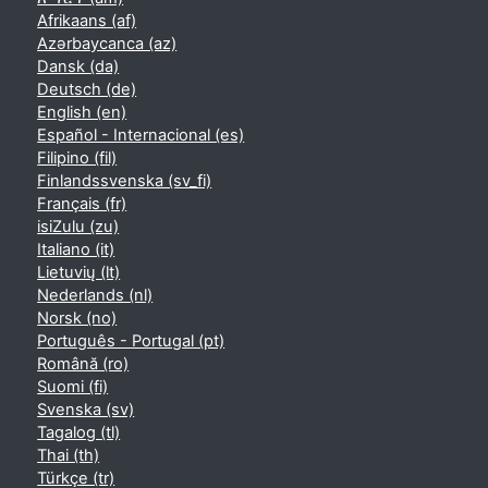
Afrikaans ‎(af)‎
Azərbaycanca ‎(az)‎
Dansk ‎(da)‎
Deutsch ‎(de)‎
English ‎(en)‎
Español - Internacional ‎(es)‎
Filipino ‎(fil)‎
Finlandssvenska ‎(sv_fi)‎
Français ‎(fr)‎
isiZulu ‎(zu)‎
Italiano ‎(it)‎
Lietuvių ‎(lt)‎
Nederlands ‎(nl)‎
Norsk ‎(no)‎
Português - Portugal ‎(pt)‎
Română ‎(ro)‎
Suomi ‎(fi)‎
Svenska ‎(sv)‎
Tagalog ‎(tl)‎
Thai ‎(th)‎
Türkçe ‎(tr)‎