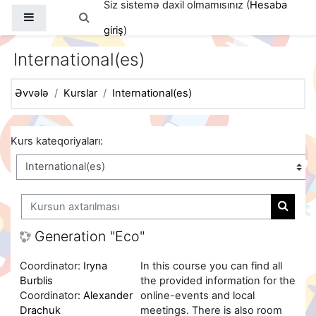
Siz sistemə daxil olmamısınız (
Hesaba
Əsas məzmuna keç
Yan panel
Axtarış girişini dəyişdir
giriş
)
International(es)
Əvvələ
Kurslar
International(es)
Kurs kateqoriyaları:
Kursun axtarılması
Kursun
Generation "Eco"
Coordinator:
Iryna
In this course you can find all
Burblis
the provided information for the
Coordinator:
Alexander
online-events and local
Drachuk
meetings. There is also room