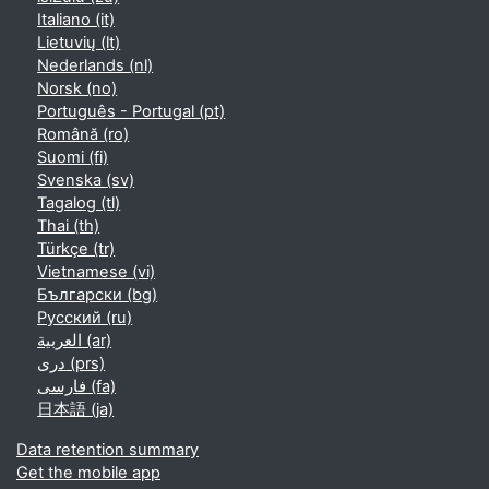
Italiano ‎(it)‎
Lietuvių ‎(lt)‎
Nederlands ‎(nl)‎
Norsk ‎(no)‎
Português - Portugal ‎(pt)‎
Română ‎(ro)‎
Suomi ‎(fi)‎
Svenska ‎(sv)‎
Tagalog ‎(tl)‎
Thai ‎(th)‎
Türkçe ‎(tr)‎
Vietnamese ‎(vi)‎
Български ‎(bg)‎
Русский ‎(ru)‎
العربية ‎(ar)‎
دری ‎(prs)‎
فارسی ‎(fa)‎
日本語 ‎(ja)‎
Data retention summary
Get the mobile app