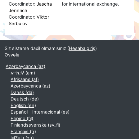
Coordinator:
Jascha
for international exchange.
Jennrich
Coordinator:
Viktor
Serbulov
Siz sistemə daxil olmamısınız (
Hesaba giriş
)
Əvvələ
Azərbaycanca ‎(az)‎
አማርኛ ‎(am)‎
Afrikaans ‎(af)‎
Azərbaycanca ‎(az)‎
Dansk ‎(da)‎
Deutsch ‎(de)‎
English ‎(en)‎
Español - Internacional ‎(es)‎
Filipino ‎(fil)‎
Finlandssvenska ‎(sv_fi)‎
Français ‎(fr)‎
isiZulu ‎(zu)‎