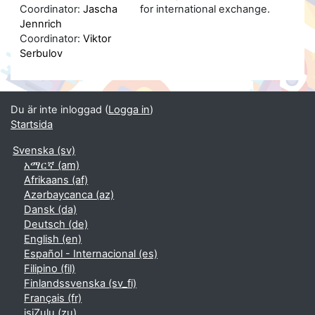
Coordinator:
Jascha
for international exchange.
Jennrich
Coordinator:
Viktor
Serbulov
Du är inte inloggad (
Logga in
)
Startsida
Svenska ‎(sv)‎
አማርኛ ‎(am)‎
Afrikaans ‎(af)‎
Azərbaycanca ‎(az)‎
Dansk ‎(da)‎
Deutsch ‎(de)‎
English ‎(en)‎
Español - Internacional ‎(es)‎
Filipino ‎(fil)‎
Finlandssvenska ‎(sv_fi)‎
Français ‎(fr)‎
isiZulu ‎(zu)‎