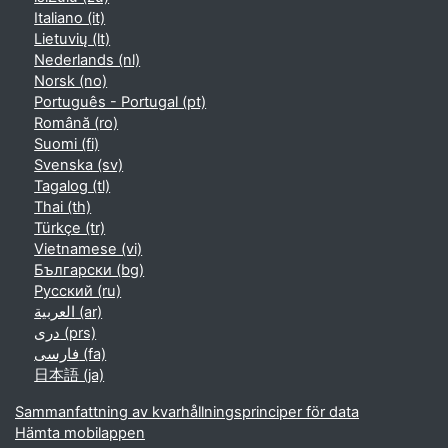
Italiano ‎(it)‎
Lietuvių ‎(lt)‎
Nederlands ‎(nl)‎
Norsk ‎(no)‎
Português - Portugal ‎(pt)‎
Română ‎(ro)‎
Suomi ‎(fi)‎
Svenska ‎(sv)‎
Tagalog ‎(tl)‎
Thai ‎(th)‎
Türkçe ‎(tr)‎
Vietnamese ‎(vi)‎
Български ‎(bg)‎
Русский ‎(ru)‎
العربية ‎(ar)‎
دری ‎(prs)‎
فارسی ‎(fa)‎
日本語 ‎(ja)‎
Sammanfattning av kvarhållningsprinciper för data
Hämta mobilappen