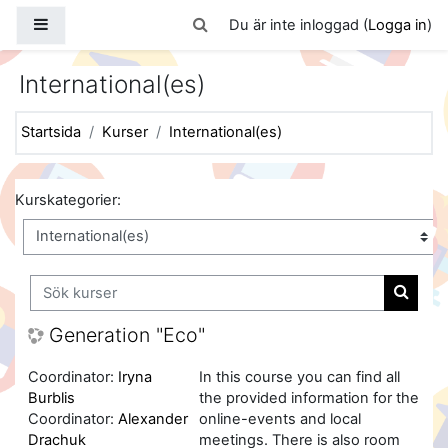
Gå direkt till huvudinnehåll
Sidopanel
Växla sökinmatning
Du är inte inloggad (
Logga in
)
International(es)
Startsida
Kurser
International(es)
Kurskategorier:
Sök kurser
Sök ku
Generation "Eco"
Coordinator:
Iryna
In this course you can find all
Burblis
the provided information for the
Coordinator:
Alexander
online-events and local
Drachuk
meetings. There is also room