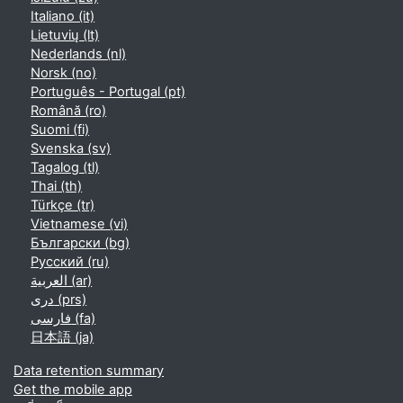
Italiano ‎(it)‎
Lietuvių ‎(lt)‎
Nederlands ‎(nl)‎
Norsk ‎(no)‎
Português - Portugal ‎(pt)‎
Română ‎(ro)‎
Suomi ‎(fi)‎
Svenska ‎(sv)‎
Tagalog ‎(tl)‎
Thai ‎(th)‎
Türkçe ‎(tr)‎
Vietnamese ‎(vi)‎
Български ‎(bg)‎
Русский ‎(ru)‎
العربية ‎(ar)‎
دری ‎(prs)‎
فارسی ‎(fa)‎
日本語 ‎(ja)‎
Data retention summary
Get the mobile app