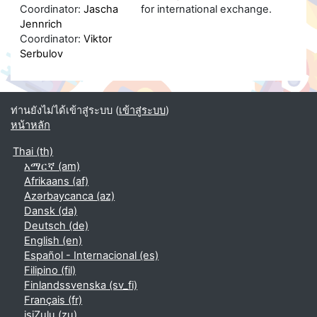
Coordinator:
Jascha
for international exchange.
Jennrich
Coordinator:
Viktor
Serbulov
ท่านยังไม่ได้เข้าสู่ระบบ (
เข้าสู่ระบบ
)
หน้าหลัก
Thai ‎(th)‎
አማርኛ ‎(am)‎
Afrikaans ‎(af)‎
Azərbaycanca ‎(az)‎
Dansk ‎(da)‎
Deutsch ‎(de)‎
English ‎(en)‎
Español - Internacional ‎(es)‎
Filipino ‎(fil)‎
Finlandssvenska ‎(sv_fi)‎
Français ‎(fr)‎
isiZulu ‎(zu)‎