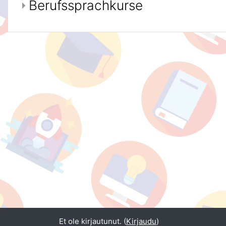
Berufssprachkurse
Et ole kirjautunut. (
Kirjaudu
)