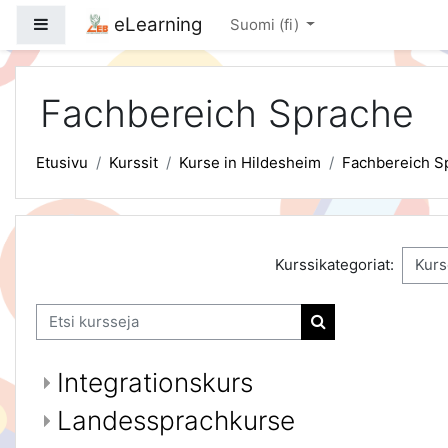
Siirry pääsisältöön
eLearning
Sivupaneeli
Suomi ‎(fi)‎
Fachbereich Sprache
Etusivu
Kurssit
Kurse in Hildesheim
Fachbereich S
Kurssikategoriat:
Etsi kursseja
Etsi kursseja
Integrationskurs
Landessprachkurse