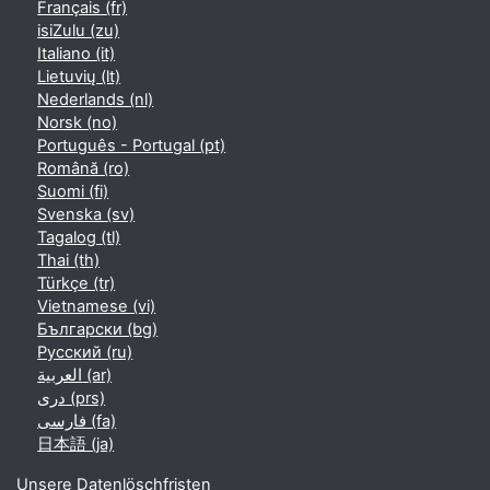
Français ‎(fr)‎
isiZulu ‎(zu)‎
Italiano ‎(it)‎
Lietuvių ‎(lt)‎
Nederlands ‎(nl)‎
Norsk ‎(no)‎
Português - Portugal ‎(pt)‎
Română ‎(ro)‎
Suomi ‎(fi)‎
Svenska ‎(sv)‎
Tagalog ‎(tl)‎
Thai ‎(th)‎
Türkçe ‎(tr)‎
Vietnamese ‎(vi)‎
Български ‎(bg)‎
Русский ‎(ru)‎
العربية ‎(ar)‎
دری ‎(prs)‎
فارسی ‎(fa)‎
日本語 ‎(ja)‎
Unsere Datenlöschfristen