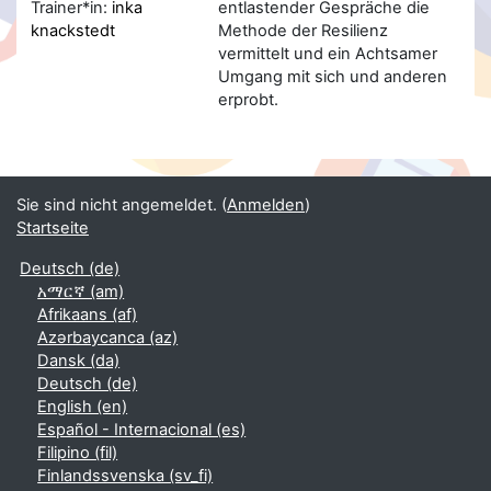
Trainer*in:
inka
entlastender Gespräche die
knackstedt
Methode der Resilienz
vermittelt und ein Achtsamer
Umgang mit sich und anderen
erprobt.
Sie sind nicht angemeldet. (
Anmelden
)
Startseite
Deutsch ‎(de)‎
አማርኛ ‎(am)‎
Afrikaans ‎(af)‎
Azərbaycanca ‎(az)‎
Dansk ‎(da)‎
Deutsch ‎(de)‎
English ‎(en)‎
Español - Internacional ‎(es)‎
Filipino ‎(fil)‎
Finlandssvenska ‎(sv_fi)‎