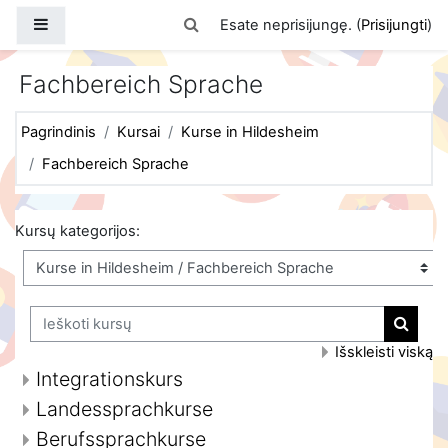
Pereiti į pagrindinį turinį
Šoninis skydelis
Perjungti paieškos įvestį
Esate neprisijungę. (
Prisijungti
)
Fachbereich Sprache
Pagrindinis
Kursai
Kurse in Hildesheim
Fachbereich Sprache
Kursų kategorijos:
Ieškoti kursų
Ieškoti
Išskleisti viską
Integrationskurs
Landessprachkurse
Berufssprachkurse