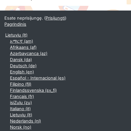
Esate neprisijungę. (
Prisijungti
)
Pagrindinis
Lietuvių ‎(lt)‎
አማርኛ ‎(am)‎
Afrikaans ‎(af)‎
Azərbaycanca ‎(az)‎
Dansk ‎(da)‎
Deutsch ‎(de)‎
English ‎(en)‎
Español - Internacional ‎(es)‎
Filipino ‎(fil)‎
Finlandssvenska ‎(sv_fi)‎
Français ‎(fr)‎
isiZulu ‎(zu)‎
Italiano ‎(it)‎
Lietuvių ‎(lt)‎
Nederlands ‎(nl)‎
Norsk ‎(no)‎