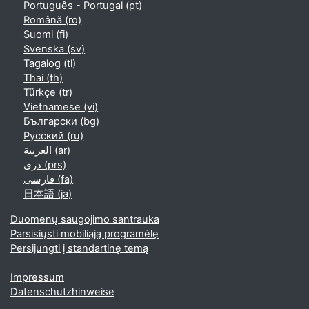
Português - Portugal ‎(pt)‎
Română ‎(ro)‎
Suomi ‎(fi)‎
Svenska ‎(sv)‎
Tagalog ‎(tl)‎
Thai ‎(th)‎
Türkçe ‎(tr)‎
Vietnamese ‎(vi)‎
Български ‎(bg)‎
Русский ‎(ru)‎
العربية ‎(ar)‎
دری ‎(prs)‎
فارسی ‎(fa)‎
日本語 ‎(ja)‎
Duomenų saugojimo santrauka
Parsisiųsti mobiliąją programėlę
Persijungti į standartinę temą
Impressum
Datenschutzhinweise