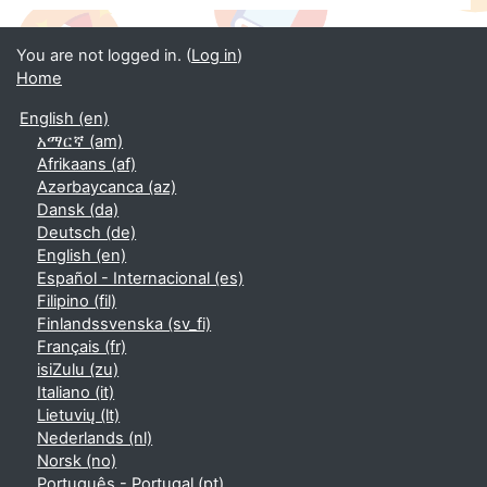
You are not logged in. (
Log in
)
Home
English ‎(en)‎
አማርኛ ‎(am)‎
Afrikaans ‎(af)‎
Azərbaycanca ‎(az)‎
Dansk ‎(da)‎
Deutsch ‎(de)‎
English ‎(en)‎
Español - Internacional ‎(es)‎
Filipino ‎(fil)‎
Finlandssvenska ‎(sv_fi)‎
Français ‎(fr)‎
isiZulu ‎(zu)‎
Italiano ‎(it)‎
Lietuvių ‎(lt)‎
Nederlands ‎(nl)‎
Norsk ‎(no)‎
Português - Portugal ‎(pt)‎