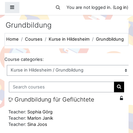
Skip to main content
Side panel
Toggle search input
You are not logged in. (
Log in
)
Grundbildung
Home
Courses
Kurse in Hildesheim
Grundbildung
Course categories:
Search courses
Search
Grundbildung für Geflüchtete
Teacher:
Sophia Görg
Teacher:
Marlon Janik
Teacher:
Sina Joos