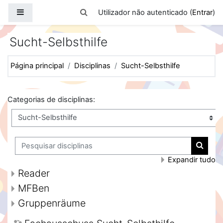
Ir para o conteúdo principal
Painel lateral
Alternar a entrada da pesquisa
Utilizador não autenticado (
Entrar
)
Sucht-Selbsthilfe
Página principal
Disciplinas
Sucht-Selbsthilfe
Categorias de disciplinas:
Pesquisar disciplinas
Pesquis
Expandir tudo
Reader
MFBen
Gruppenräume