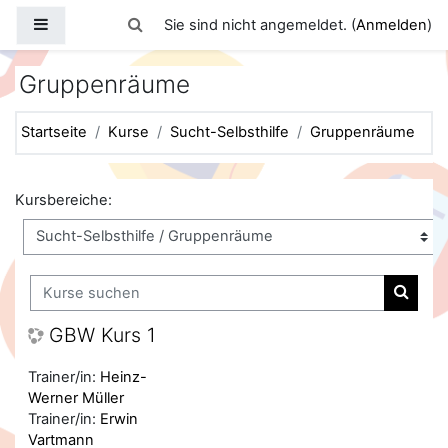
Zum Hauptinhalt
Website-Übersicht
Sucheingabe umschalten
Sie sind nicht angemeldet. (
Anmelden
)
Gruppenräume
Startseite
Kurse
Sucht-Selbsthilfe
Gruppenräume
Kursbereiche:
Kurse suchen
Kurse
GBW Kurs 1
Trainer/in:
Heinz-
Werner Müller
Trainer/in:
Erwin
Vartmann