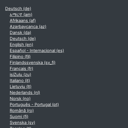
Deutsch ‎(de)‎
አማርኛ ‎(am)‎
Afrikaans ‎(af)‎
Azərbaycanca ‎(az)‎
Dansk ‎(da)‎
Deutsch ‎(de)‎
English ‎(en)‎
Español - Internacional ‎(es)‎
Filipino ‎(fil)‎
Finlandssvenska ‎(sv_fi)‎
Français ‎(fr)‎
isiZulu ‎(zu)‎
Italiano ‎(it)‎
Lietuvių ‎(lt)‎
Nederlands ‎(nl)‎
Norsk ‎(no)‎
Português - Portugal ‎(pt)‎
Română ‎(ro)‎
Suomi ‎(fi)‎
Svenska ‎(sv)‎