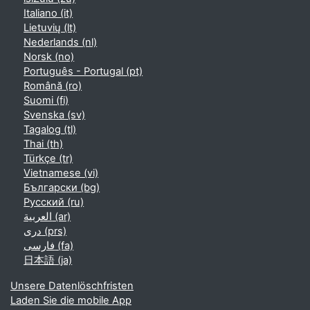
Italiano ‎(it)‎
Lietuvių ‎(lt)‎
Nederlands ‎(nl)‎
Norsk ‎(no)‎
Português - Portugal ‎(pt)‎
Română ‎(ro)‎
Suomi ‎(fi)‎
Svenska ‎(sv)‎
Tagalog ‎(tl)‎
Thai ‎(th)‎
Türkçe ‎(tr)‎
Vietnamese ‎(vi)‎
Български ‎(bg)‎
Русский ‎(ru)‎
العربية ‎(ar)‎
دری ‎(prs)‎
فارسی ‎(fa)‎
日本語 ‎(ja)‎
Unsere Datenlöschfristen
Laden Sie die mobile App