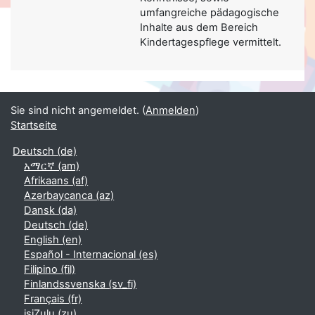
umfangreiche pädagogische
Inhalte aus dem Bereich
Kindertagespflege vermittelt.
Sie sind nicht angemeldet. (
Anmelden
)
Startseite
Deutsch ‎(de)‎
አማርኛ ‎(am)‎
Afrikaans ‎(af)‎
Azərbaycanca ‎(az)‎
Dansk ‎(da)‎
Deutsch ‎(de)‎
English ‎(en)‎
Español - Internacional ‎(es)‎
Filipino ‎(fil)‎
Finlandssvenska ‎(sv_fi)‎
Français ‎(fr)‎
isiZulu ‎(zu)‎