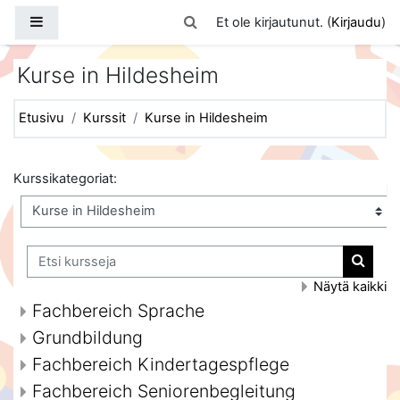
Siirry pääsisältöön
Sivupaneeli
Vaihda hakusyöttöä
Et ole kirjautunut. (
Kirjaudu
)
Kurse in Hildesheim
Etusivu
Kurssit
Kurse in Hildesheim
Kurssikategoriat:
Etsi kursseja
Etsi ku
Näytä kaikki
Fachbereich Sprache
Grundbildung
Fachbereich Kindertagespflege
Fachbereich Seniorenbegleitung