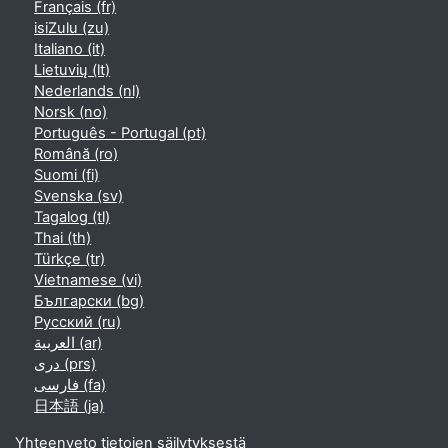
Français ‎(fr)‎
isiZulu ‎(zu)‎
Italiano ‎(it)‎
Lietuvių ‎(lt)‎
Nederlands ‎(nl)‎
Norsk ‎(no)‎
Português - Portugal ‎(pt)‎
Română ‎(ro)‎
Suomi ‎(fi)‎
Svenska ‎(sv)‎
Tagalog ‎(tl)‎
Thai ‎(th)‎
Türkçe ‎(tr)‎
Vietnamese ‎(vi)‎
Български ‎(bg)‎
Русский ‎(ru)‎
العربية ‎(ar)‎
دری ‎(prs)‎
فارسی ‎(fa)‎
日本語 ‎(ja)‎
Yhteenveto tietojen säilytyksestä