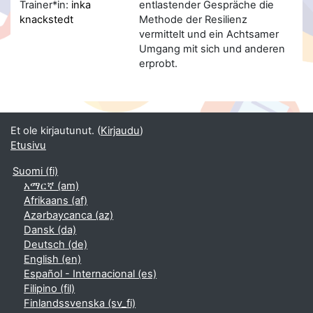
Trainer*in:
inka
entlastender Gespräche die
knackstedt
Methode der Resilienz
vermittelt und ein Achtsamer
Umgang mit sich und anderen
erprobt.
Et ole kirjautunut. (
Kirjaudu
)
Etusivu
Suomi ‎(fi)‎
አማርኛ ‎(am)‎
Afrikaans ‎(af)‎
Azərbaycanca ‎(az)‎
Dansk ‎(da)‎
Deutsch ‎(de)‎
English ‎(en)‎
Español - Internacional ‎(es)‎
Filipino ‎(fil)‎
Finlandssvenska ‎(sv_fi)‎