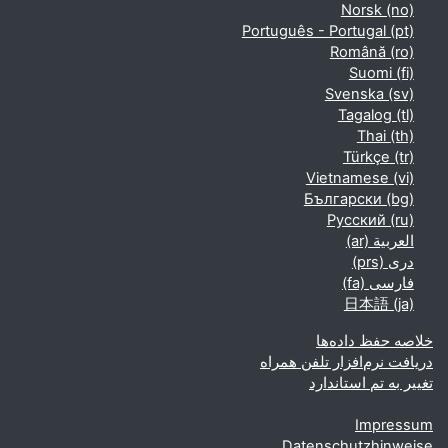
Norsk ‎(no)‎
Português - Portugal ‎(pt)‎
Română ‎(ro)‎
Suomi ‎(fi)‎
Svenska ‎(sv)‎
Tagalog ‎(tl)‎
Thai ‎(th)‎
Türkçe ‎(tr)‎
Vietnamese ‎(vi)‎
Български ‎(bg)‎
Русский ‎(ru)‎
العربية ‎(ar)‎
دری ‎(prs)‎
فارسی ‎(fa)‎
日本語 ‎(ja)‎
خلاصه حفظ داده‌ها
دریافت نرم‌افزار تلفن همراه
تغییر به تم استاندارد
Impressum
Datenschutzhinweise