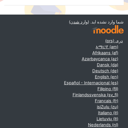
)
وارد شدن
شما وارد نشده اید. (
دری ‎(prs)‎
አማርኛ ‎(am)‎
Afrikaans ‎(af)‎
Azərbaycanca ‎(az)‎
Dansk ‎(da)‎
Deutsch ‎(de)‎
English ‎(en)‎
Español - Internacional ‎(es)‎
Filipino ‎(fil)‎
Finlandssvenska ‎(sv_fi)‎
Français ‎(fr)‎
isiZulu ‎(zu)‎
Italiano ‎(it)‎
Lietuvių ‎(lt)‎
Nederlands ‎(nl)‎