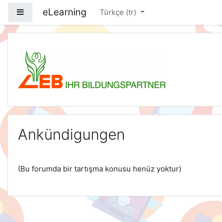
Ana içeriğe git
eLearning
Yan panel
Türkçe ‎(tr)‎
LEB-eLearning
Ankündigungen
(Bu forumda bir tartışma konusu henüz yoktur)