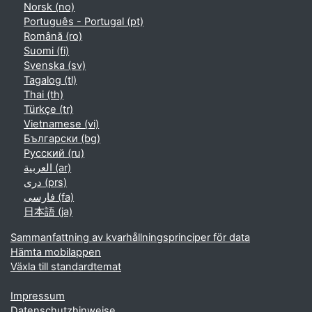
Norsk ‎(no)‎
Português - Portugal ‎(pt)‎
Română ‎(ro)‎
Suomi ‎(fi)‎
Svenska ‎(sv)‎
Tagalog ‎(tl)‎
Thai ‎(th)‎
Türkçe ‎(tr)‎
Vietnamese ‎(vi)‎
Български ‎(bg)‎
Русский ‎(ru)‎
العربية ‎(ar)‎
دری ‎(prs)‎
فارسی ‎(fa)‎
日本語 ‎(ja)‎
Sammanfattning av kvarhållningsprinciper för data
Hämta mobilappen
Växla till standardtemat
Impressum
Datenschutzhinweise