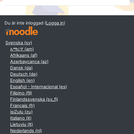
Du är inte inloggad (
Logga in
)
Svenska ‎(sv)‎
አማርኛ ‎(am)‎
Afrikaans ‎(af)‎
Azərbaycanca ‎(az)‎
Dansk ‎(da)‎
Deutsch ‎(de)‎
English ‎(en)‎
Español - Internacional ‎(es)‎
Filipino ‎(fil)‎
Finlandssvenska ‎(sv_fi)‎
Français ‎(fr)‎
isiZulu ‎(zu)‎
Italiano ‎(it)‎
Lietuvių ‎(lt)‎
Nederlands ‎(nl)‎