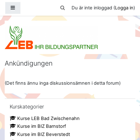
Gå direkt till huvudinnehåll
Sidopanel
Växla sökinmatning
Du är inte inloggad (
Logga in
)
LEB-eLearning
Ankündigungen
(Det finns ännu inga diskussionsämnen i detta forum)
Hoppa över Kurskategorier
Kurskategorier
Kurse LEB Bad Zwischenahn
Kurse im BIZ Barnstorf
Kurse im BIZ Beverstedt